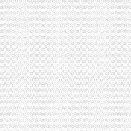
1元钱不能注册哪类公司_上海注册公司代理_注册公司流程及费用_营业
葛长银：1元注册公司会增加税负-税务频道-和讯网
0元注册公司
【全市0元注册公司,全网代理记账较低】-拱墅拱宸桥易登网
重庆慢牛0元注册公司选择代理记账还可提供注册地址-直辖市重庆专
免费注册公司
免费注册公司-义乌58同城
有免费公司注册的网站吗？_百度知道
重庆一元注册公司
日海通讯子公司2244万元受让重庆一通信公司51%股权-股票频道-和讯网
重庆地区新注册一个有限公司_百度知道
重庆0元注册公司
重庆巴南区贸易建材公司注册0元代办
【重庆主城区物流管理公司注册0元代办】价格,厂家,图片,公司注
重庆免费注册公司
重庆劳动公司的注册资本--在线法律咨询|律师365(.com)
【重庆快注册香港公司免费提供咨询】重庆快注册香港公司免费