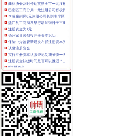
巴南区工商分局一元注册公司积极探索非煤矿山长效监管机制
李晞朦副局0元注册公司长到南岸区工商分局指导工作
垫江县工商局及早行动加强种子市重庆免费注册公司场监管
注册资金为1元
扬州家县级创投注册资本1亿元
保险中介监管新规发布低注册资本为1亿元_财经_腾讯网
认缴注册资金
实行注册资本认缴登记制我省快一天就能拿到营业执照|注册|股本_
注册资金认缴时间是否可以推迟？_城市论坛
0注册资金
来安：注册资金“零付”助力企业发展-房产频道-和讯网
公司注册资金0到位与全部到位的区别-青青岛社区
0元注册公司流程
宁波公司注册查询名称_费用_流程|2017年宁波市0元工商注册新政策-
苏州0元注册公司哪家便宜,手续简单-商务信息-宿州在线
一元注册公司流程
新密公司注册_【一元会计】_郑州公司注册流程是什么-爱喇叭网
广东改革审批流程“先照后证”一元办公司_网易财经
如何一元钱办公司
一元钱能否办企业-陈甬沪.pdf
青岛市北区公司注册一元钱办公室-青岛君合信代理记账有限公司