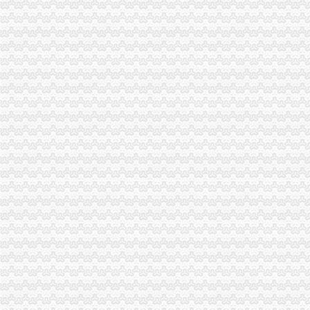
工商动态
荣昌局及早筹划部署 “3·15”免费注册公司主题活动
沙坪坝局树立“六种意识”重庆一元注册公司加强队伍建设
九龙坡局0元注册公司三管齐下为企业服务
梁平局重庆免费注册公司福禄所开展村级消费维权站站长培训
高新区局重庆一元注册公司规范审批与巡查监管并重强化户外广告监管
梁平局重拳整治校园周边环境为新学期学生营造良好的0元注册公司学习环境
忠县行政审批服务大厅工商登记窗口获2005年度行政审批服务大厅综合考核第一
渝北局五措并举服务“三农”重庆一元注册公司促进农村经济发展
南川局0元注册公司强力推进基层工商所基础建设
全市1元注册公司工商部门加大节日烟花爆竹监管工作取得成效
渝北局0元注册公司向社会公开承诺六项便民服务措施
九龙坡局开展节日食品和烟花爆竹市免费注册公司场专项检查见成效
2005年促进再就业工作和高校毕业生就业工作
2005年全市0元注册公司外商投资企业登记情况
九龙坡局重庆免费注册公司制定2006年信用信息化培训方案
大渡口局积极开展“走近社区”1元注册公司活动
商标协会及时传达贯彻全市一元注册公司流程工商工作会议精神
巴南区工商分局一元注册公司积极探索非煤矿山长效监管机制
李晞朦副局0元注册公司长到南岸区工商分局指导工作
垫江县工商局及早行动加强种子市重庆免费注册公司场监管
注册资金为1元