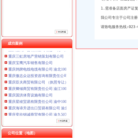
重庆臣夫商贸有限公司 （执照专让）
1.需准备店面房产证
重庆卿倾商贸有限责任公司 渝江100万 （工商注册）
我公司专注于公司注册
重庆国洪体育设施有限公司
重庆星竣贸易有限责任公司 渝中100万 （进出口权）
请致电服务热线:023-6
重庆海谛升进出口贸易有限公司 渝北100万 （进出口权）
重庆奕欣锦诚商贸有限公司 渝九50万 （工商注册）
成功案例
重庆信同广告有限公司 渝沙50万 （工商注册）
重庆三虹房地产营销策划有限公司
重庆宝鹰汽车销售有限公司
重庆鸽牌电线电缆有限公司 渝北10010万 (进出口权)
重庆傲志众达投资咨询有限责任公司 渝九1000万 （增资）
重庆臣夫商贸有限公司 （执照专让）
重庆卿倾商贸有限责任公司 渝江100万 （工商注册）
重庆国洪体育设施有限公司
重庆星竣贸易有限责任公司 渝中100万 （进出口权）
重庆海谛升进出口贸易有限公司 渝北100万 （进出口权）
重庆奕欣锦诚商贸有限公司 渝九50万 （工商注册）
重庆信同广告有限公司 渝沙50万 （工商注册）
重庆三虹房地产营销策划有限公司
重庆宝鹰汽车销售有限公司
公司位置（地图）