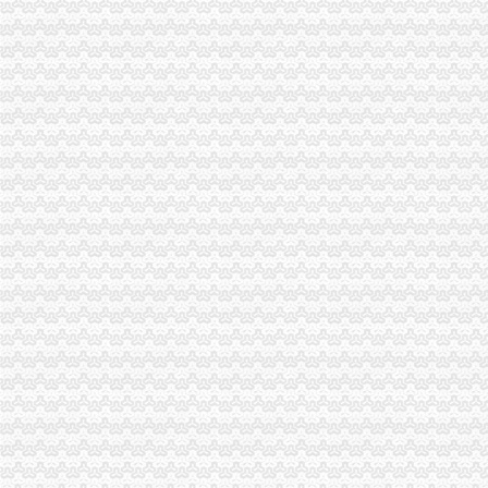
扬州家县级创投注册资本1亿元
保险中介监管新规发布低注册资本为1亿元_财经_腾讯网
认缴注册资金
实行注册资本认缴登记制我省快一天就能拿到营业执照|注册|股本_
注册资金认缴时间是否可以推迟？_城市论坛
0注册资金
来安：注册资金“零付”助力企业发展-房产频道-和讯网
公司注册资金0到位与全部到位的区别-青青岛社区
0元注册公司流程
宁波公司注册查询名称_费用_流程|2017年宁波市0元工商注册新政策-
苏州0元注册公司哪家便宜,手续简单-商务信息-宿州在线
一元注册公司流程
新密公司注册_【一元会计】_郑州公司注册流程是什么-爱喇叭网
广东改革审批流程“先照后证”一元办公司_网易财经
如何一元钱办公司
一元钱能否办企业-陈甬沪.pdf
青岛市北区公司注册一元钱办公室-青岛君合信代理记账有限公司
一元注册公司
无锡一元注册公司|无锡一元公司|无锡代理记帐-无锡言谨会计事务有限
广州将现“1元公司”注册“零付_广州1元注册公司
1元注册公司