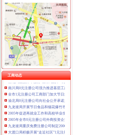
工商动态
荣昌局及早筹划部署 “3·15”免费注册公司主题活动
沙坪坝局树立“六种意识”重庆一元注册公司加强队伍建设
九龙坡局0元注册公司三管齐下为企业服务
梁平局重庆免费注册公司福禄所开展村级消费维权站站长培训
高新区局重庆一元注册公司规范审批与巡查监管并重强化户外广告监管
梁平局重拳整治校园周边环境为新学期学生营造良好的0元注册公司学习环境
忠县行政审批服务大厅工商登记窗口获2005年度行政审批服务大厅综合考核第一
工商动态
渝北局五措并举服务“三农”重庆一元注册公司促进农村经济发展
南川局0元注册公司强力推进基层工商所基础建设
全市1元注册公司工商部门加大节日烟花爆竹监管工作取得成效
渝北局0元注册公司向社会公开承诺六项便民服务措施
九龙坡局开展节日食品和烟花爆竹市免费注册公司场专项检查见成效
2005年促进再就业工作和高校毕业生就业工作
2005年全市0元注册公司外商投资企业登记情况
九龙坡局重庆免费注册公司制定2006年信用信息化培训方案
大渡口局积极开展“走近社区”1元注册公司活动
商标协会及时传达贯彻全市一元注册公司流程工商工作会议精神