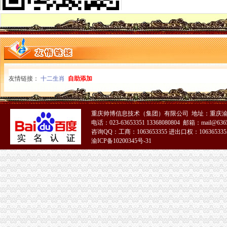
一元注册公司
无锡一元注册公司|无锡一元公司|无锡代理记帐-无锡言谨会计事务有限
广州将现“1元公司”注册“零付_广州1元注册公司
1元注册公司
1元钱不能注册哪类公司_上海注册公司代理_注册公司流程及费用_营业
葛长银：1元注册公司会增加税负-税务频道-和讯网
0元注册公司
友情链接：
十二生肖
自助添加
【全市0元注册公司,全网代理记账较低】-拱墅拱宸桥易登网
重庆慢牛0元注册公司选择代理记账还可提供注册地址-直辖市重庆专
免费注册公司
免费注册公司-义乌58同城
重庆帅博信息技术（集团）有限公司 地址：重庆渝
有免费公司注册的网站吗？_百度知道
电话：023-63653351 13368080804 邮箱：mail@6365
咨询QQ：工商：1063653355 进出口权：1063653355
重庆一元注册公司
渝ICP备10200345号-31
日海通讯子公司2244万元受让重庆一通信公司51%股权-股票频道-和讯网
重庆地区新注册一个有限公司_百度知道
重庆0元注册公司
重庆巴南区贸易建材公司注册0元代办
【重庆主城区物流管理公司注册0元代办】价格,厂家,图片,公司注
重庆免费注册公司
重庆劳动公司的注册资本--在线法律咨询|律师365(.com)
【重庆快注册香港公司免费提供咨询】重庆快注册香港公司免费