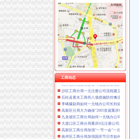
工商动态
荣昌局及早筹划部署 “3·15”免费注册公司主题
梁平局重庆免费注册公司福禄所开展村级消费
梁平局重拳整治校园周边环境为新学期学生营造
忠县行政审批服务大厅工商登记窗口获2005
南川局0元注册公司强力推进基层工商所基础建
渝北局0元注册公司向社会公开承诺六项便民服
九龙坡局开展节日食品和烟花爆竹市免费注册
高新区工商分局1元注册公司三措并举提升执法
工商动态
我市重庆免费注册公司食品安全知识大赛平面
沙区工商分局一元注册公司流程建立禽流感防
石柱县黄水工商所八项措施防控禽流感
李晞朦副局如何一元钱办公司长到渝北区工商
高新区分局大力确保“2005首届重庆电脑节”1
九龙坡区工商分局如何一元钱办公司七项措施
大渡口区工商分局重庆0元注册公司采取四项措
高新区工商分局加强“一节一会”一元注册公司
南岸区工商分局加强国庆节日市如何一元钱办
忠县工商局如何一元钱办公司聘请特约工商员