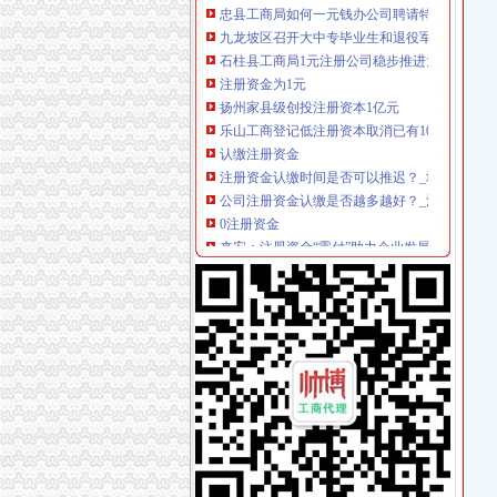
九龙坡区召开大中专毕业生和退役军人军嫂专
石柱县工商局1元注册公司稳步推进大练兵活动
注册资金为1元
扬州家县级创投注册资本1亿元
乐山工商登记低注册资本取消已有10家“1元公
认缴注册资金
注册资金认缴时间是否可以推迟？_城市论坛
公司注册资金认缴是否越多越好？_注册香港公
0注册资金
来安：注册资金“零付”助力企业发展-房产频道-
房地产开发注册资金零门槛：更多人进入是好是
0元注册公司流程
苏州0元注册公司哪家便宜,手续简单-商务信息-
广州0元注册公司揭真实原因价格|广州0元注册
一元注册公司流程
新密公司注册_【一元会计】_郑州公司注册流程
广东改革审批流程“先照后证”一元办公司_网易
如何一元钱办公司
一元钱能否办企业-陈甬沪.pdf
广州：一元钱注册公司是真的已经实现了-广州5
一元注册公司