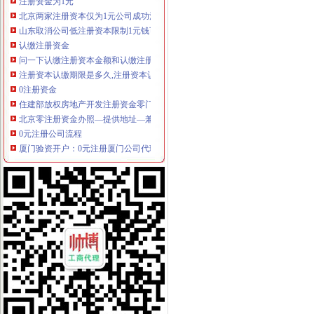
北京两家注册资本仅为1元公司成功注册|注册资本|资本登记_新浪新闻
山东取消公司低注册资本限制1元钱可注册公司-新闻频道-和讯网
认缴注册资金
问一下认缴注册资本金额和认缴注册资本出资额_注会专业阶段交流区_
注册资本认缴期限是多久,注册资本认缴可能会出现的问题-法邦网
0注册资金
住建部放权房地产开发注册资金零门槛-新书-地产中国网
北京零注册资金办照—提供地址—兼职会计-执照变更-北京财务会计/评
0元注册公司流程
厦门验资开户：0元注册厦门公司代理记账公司注册流程-厦门爱问分类
0元注册公司,拼服务也拼价格（上门服务）-南宁58同城
一元注册公司流程
0元公司注册流程选广州佐伦一站式服务
注册公司流程一.doc
如何一元钱办公司
河南：农民工创业“一元钱”就能创办企_创业聚合信息_开店之家
一元钱办公司成都工商登记创新高_城市综合_成都企业
一元注册公司
成都工商登记制改革出个“一元注册”公司（图）_大成网_腾讯网
国外没注册资本的限制,一元就可注册公司。但100元还是有点滑稽,
1元注册公司