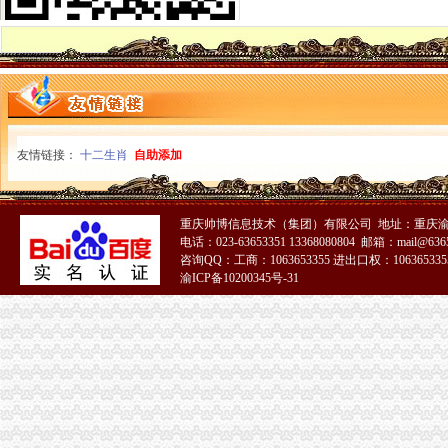
1元注册公司所带来的股权分红问题_会计服务_会员交流_会计科普论坛
1元钱就能注册公司是真的吗？_搜狐财经_搜狐网
0元注册公司
0元注册公司代理记账200元
0元注册公司
免费注册公司
-星港商务-免费注册公司-专业造就品质-
免费注册公司价格
友情链接：
十二生肖
自助添加
重庆一元注册公司
【重庆易付科技有限公司招聘_重庆-渝北区新招聘信息】-前程无忧
重庆代理记账-重庆工商代办电话价格-重庆营业执照代办-重庆注册公司-
重庆帅博信息技术（集团）有限公司 地址：重庆渝
重庆0元注册公司
电话：023-63653351 13368080804 邮箱：mail@6365
【天津恩华企业孵化器有限公司_科技型企业直补2万虚拟0元注册】-
咨询QQ：工商：1063653355 进出口权：1063653355
盈重庆时时2期计划表_盈重庆时时2期计划表【票公司】
渝ICP备10200345号-31
重庆免费注册公司
重庆公司注册服务新产品
重庆代帐|重庆公司注册-重庆财务/审计/注册-重庆招贴网
工商动态
周朝东局如何一元钱办公司长率队到大足县调研工商工作
万盛区工商分局重庆0元注册公司6.30任务完成情况
开县工商局免费注册公司采取四项措施确保中考高考顺利进行
荣昌县工商局如何一元钱办公司深入开展保持共产党员先进性教育活动