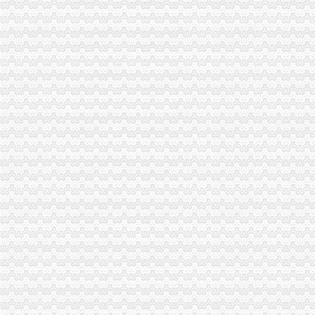
云阳县工商局免费注册公司认真开展保持共产党员先进性教育活动
市0元注册公司工商局保持共产党员先进性教育工作正式启动
市局机关组织“党旗在我心中”重庆免费注册公司演讲比赛
市局组织机关全体干部职工为“非典”0元注册公司一线医护人员捐款献爱心
经开区举行“诚信守约 无愧社会”重庆免费注册公司签名宣誓仪式
荣昌县3.15活动呈现四大特点
铜梁局如何一元钱办公司形式多样开展3.15国际消费者权益日纪念活动
巴南局三结合三细化三加强促“3.15”0元注册公司活动深入开展
巴南局重庆0元注册公司扎实开展种子留样备查工作
各区县局1元注册公司立足职能努力为建设社会主义新农村服务
高新区工商分局七项措施贯彻落实全市如何一元钱办公司食品安全监管工作会精
铜梁局重庆免费注册公司迅速做好年检准备工作
铜梁局树立“三种精神”一元注册公司流程推进信用信息化建设
酉阳局一元注册公司流程新班子快速推进各项工作有序开展
大渡口局“三个为主”一元注册公司流程创新消保维权工作机制
沙坪坝局树立“六种意识”重庆一元注册公司加强队伍建设
注册资金为1元
北京两家注册资本仅为1元公司成功注册|注册资本|资本登记_新浪新闻
山东取消公司低注册资本限制1元钱可注册公司-新闻频道-和讯网
认缴注册资金
问一下认缴注册资本金额和认缴注册资本出资额_注会专业阶段交流区_