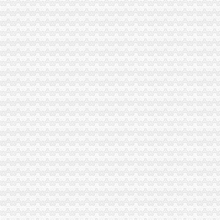
注册资本认缴期限是多久,注册资本认缴可能会出现的问题-法邦网
0注册资金
住建部放权房地产开发注册资金零门槛-新书-地产中国网
北京零注册资金办照—提供地址—兼职会计-执照变更-北京财务会计/评
0元注册公司流程
厦门验资开户：0元注册厦门公司代理记账公司注册流程-厦门爱问分类
0元注册公司,拼服务也拼价格（上门服务）-南宁58同城
一元注册公司流程
0元公司注册流程选广州佐伦一站式服务
注册公司流程一.doc
如何一元钱办公司
河南：农民工创业“一元钱”就能创办企_创业聚合信息_开店之家
一元钱办公司成都工商登记创新高_城市综合_成都企业
一元注册公司
成都工商登记制改革出个“一元注册”公司（图）_大成网_腾讯网
国外没注册资本的限制,一元就可注册公司。但100元还是有点滑稽,
1元注册公司
1元注册公司所带来的股权分红问题_会计服务_会员交流_会计科普论坛
1元钱就能注册公司是真的吗？_搜狐财经_搜狐网
0元注册公司
0元注册公司代理记账200元