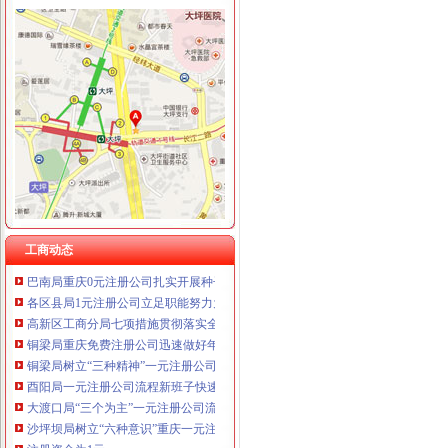
重庆星竣贸易有限责任公司 渝中100万 （进出口权）
周朝东局如何一元钱办公司长率队到大足县调研工商工作
重庆海谛升进出口贸易有限公司 渝北100万 （进出口权）
万盛区工商分局重庆0元注册公司6.30任务完成情况
重庆奕欣锦诚商贸有限公司 渝九50万 （工商注册）
开县工商局免费注册公司采取四项措施确保中考高考顺利进行
重庆信同广告有限公司 渝沙50万 （工商注册）
荣昌县工商局如何一元钱办公司深入开展保持共产党员先进性教育活动
重庆三虹房地产营销策划有限公司
云阳县工商局免费注册公司认真开展保持共产党员先进性教育活动
重庆宝鹰汽车销售有限公司
市0元注册公司工商局保持共产党员先进性教育工作正式启动
市局机关组织“党旗在我心中”重庆免费注册公司演讲比赛
市局组织机关全体干部职工为“非典”0元注册公司一线医护人员捐款献爱心
经开区举行“诚信守约 无愧社会”重庆免费注册公司签名宣誓仪式
荣昌县3.15活动呈现四大特点
铜梁局如何一元钱办公司形式多样开展3.15国际消费者权益日纪念活动
巴南局三结合三细化三加强促“3.15”0元注册公司活动深入开展
工商动态
巴南局重庆0元注册公司扎实开展种子留样备查工作
各区县局1元注册公司立足职能努力为建设社会主义新农村服务
高新区工商分局七项措施贯彻落实全市如何一元钱办公司食品安全监管工作会精
铜梁局重庆免费注册公司迅速做好年检准备工作
铜梁局树立“三种精神”一元注册公司流程推进信用信息化建设
酉阳局一元注册公司流程新班子快速推进各项工作有序开展
大渡口局“三个为主”一元注册公司流程创新消保维权工作机制
沙坪坝局树立“六种意识”重庆一元注册公司加强队伍建设
注册资金为1元