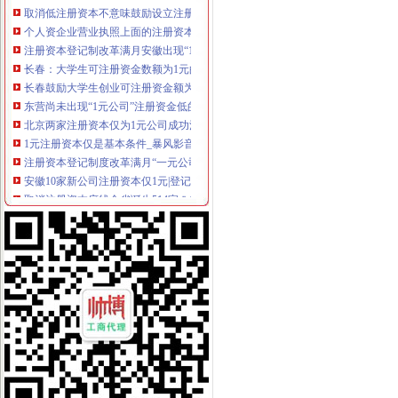
个人资企业营业执照上面的注册资本写1元,是不是太寒碜了,注
注册资本登记制改革满月安徽出现“1元钱”公司-搜狐滚动
长春：大学生可注册资金数额为1元的公司_CCTV.com_中国中央电视台
长春鼓励大学生创业可注册资金额为1元公司_各地新闻_新闻_腾讯网
东营尚未出现“1元公司”注册资金低的为1万多_东营新闻_东营大
北京两家注册资本仅为1元公司成功注册_城视网
1元注册资本仅是基本条件_暴风影音
注册资本登记制度改革满月“一元公司”江苏只出现一家-搜狐滚动
安徽10家新公司注册资本仅1元|登记|注册_凤凰财经
取消注册资本底线全省诞生514家＂1元＂公司-世界服装鞋帽网-行业门
注册资本登记制度改革满月江苏“1元公司”仅1家-世界服装鞋帽网-行
云南次出现注册资本“1元公司”_央广网
长春：大学生可注册资金数额为1元的公司--新闻
【1元注册资本,公司注册嘉兴新月为你办理】价格_厂家_图片-Hc360
山东取消公司低注册资本限制1元钱可注册公司_齐鲁原创_山东新闻
保险中介集团低注册资本为1亿元_财经中心_中国网
北京注册资本登记改革月现两家“一元公司”_财经_腾讯网
注册资本登记制度：江苏＂一元公司＂仅有一家——江苏新闻网
注册资本登记制改革门槛降低皖10家新公司注册资本仅1元__万家热线
注册资本均为一亿元发起人大多经营房地产-市场-东莞乐居网
1元开公司?注册资本仅是基本条件[午间新闻]—在线播放—优酷网,视