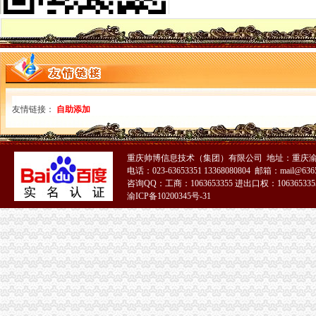
会计“乌龙”成合肥“1元公司”实际注册资金10万_安徽新闻_合肥
注册资本同比增八成出现两家“一元公司”_第DC02版：东莞观察_
甲公司是一家有限责任公司,注册资本为1亿元。截至2009年12月,公
香港公司注册资本1元-企汇网
甘肃工商局降低注册资本门槛一元可办公司-搜狐证券
1元开公司？注册资本仅是基本条件[午间新闻]_土豆
广州：1元注册资金即可申办社会组织|广州|广州市_凤凰资讯
友情链接：
自助添加
沈上半年新增企业1.38万户注册资金少为1元--辽宁新闻,第一时
安徽10家新公司注册资本仅1元百万至千万注册企业多_安徽新闻_
北京注册资本登记改革月现两家“一元公司”-中新网
【广州公司1元注册、无需注册资金、商事登记】价格_厂家_图片-Hc
重庆帅博信息技术（集团）有限公司 地址：重庆渝
电话：023-63653351 13368080804 邮箱：mail@6365
广州社会组织成立条件降低1元注册资金即可申办_网易新闻
咨询QQ：工商：1063653355 进出口权：1063653355
山东取消公司低注册资本限制1元钱可注册公司-新闻频道-和讯网
渝ICP备10200345号-31
长虹创投注册资本为1亿元_四川长虹（）股吧_东方财富网股吧
注册资金为1元
华夏幸福涉文化影视注册资本1亿元-房产新闻-唐山搜狐焦点网
长春鼓励大学生创业可注册资金额为1元公司_各地新闻_新闻_腾讯网
取消公司低注册资本限制后,1块钱可以申请公司,那么破产怎么算
公司注册资金多少才算合适？1元起是不是真的？-商务服务
填表注册半个钟注册资金1块钱_第FC01版：佛山观察_2014-03-05_
本人注册了一家个人资企业,注册资金是1元钱,请问这_钱堂社区