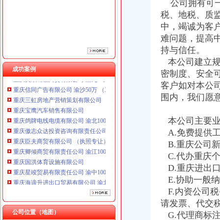
公司拥有可一
重庆傲志众达投资咨询有限责任公司 渝九1000万 （增资）
税、地税、质
重庆臣夫商贸有限公司 （执照专让）
中，竭诚为客
重庆卿倾商贸有限责任公司 渝江100万 （工商注册）
难问题，提高
重庆国洪体育设施有限公司
持与信任。
重庆星竣贸易有限责任公司 渝中100万 （进出口权）
本公司建立规
重庆海谛升进出口贸易有限公司 渝北100万 （进出口权）
成功案例
重庆奕欣锦诚商贸有限公司 渝九50万 （工商注册）
密制度、安全
重庆信同广告有限公司 渝沙50万 （工商注册）
客户如对本公
重庆三虹房地产营销策划有限公司
围内，我们愿
重庆宝鹰汽车销售有限公司
重庆鸽牌电线电缆有限公司 渝北10010万 (进出口权)
本公司主要业
重庆傲志众达投资咨询有限责任公司 渝九1000万 （增资）
A.免费提供
重庆臣夫商贸有限公司 （执照专让）
B.重庆公司
重庆卿倾商贸有限责任公司 渝江100万 （工商注册）
重庆国洪体育设施有限公司
C.代办重庆
重庆星竣贸易有限责任公司 渝中100万 （进出口权）
D.重庆进出
重庆海谛升进出口贸易有限公司 渝北100万 （进出口权）
E.协助一般
重庆奕欣锦诚商贸有限公司 渝九50万 （工商注册）
F.内资公司
重庆信同广告有限公司 渝沙50万 （工商注册）
请发票、代交
重庆三虹房地产营销策划有限公司
公司位置（地图）
G.代理商标
重庆宝鹰汽车销售有限公司